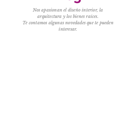
Nos apasionan el diseño interior, la
arquitectura y los bienes raíces.
Te contamos algunas novedades que te pueden
interesar.
Integrar la naturaleza en la arquitectura
moderna: el arte de diseñar casas vivas
En un mundo cada vez más urbanizado, la arquitectura moderna
está experimentando un cambio profundo: dejar de construir sobre
la...
MERCADO INMOBILIARIO EN ARGENTINA
PARA EL 2026.
El mercado inmobiliario en Argentina atraviesa una etapa de
reconfiguración en 2026, tras un 2025 de recuperación impulsada
por el...